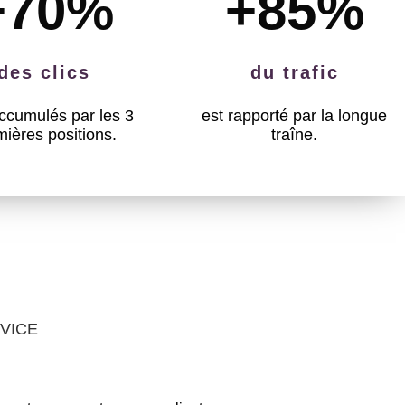
+70
%
+85
%
des clics
du trafic
ccumulés par les 3
est rapporté par la longue
mières positions.
traîne.
VICE