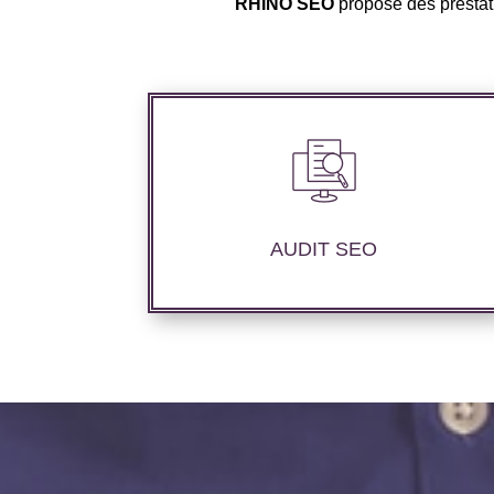
RHINO SEO
propose des prestati
Audit complet de votre site web à travers
les mots clés pertinents, les principaux
compétiteurs et le but souhaité.
AUDIT SEO