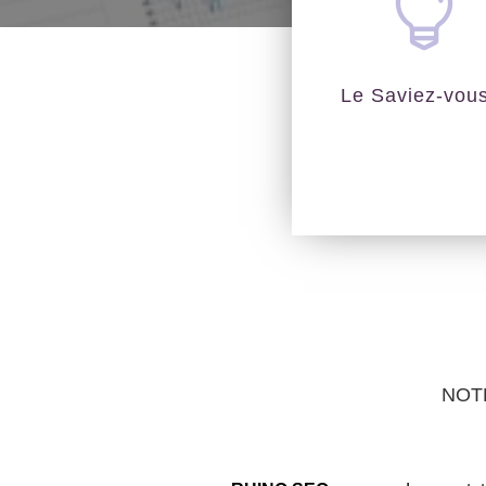

Le Saviez-vou
NOT