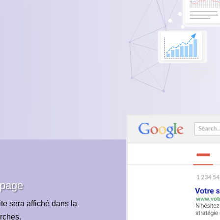
 page
te sera affiché dans la
rches.