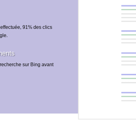
 effectuée, 91% des clics
gle.
ments
recherche sur Bing avant