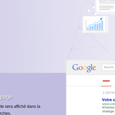
 page
te sera affiché dans la
rches.