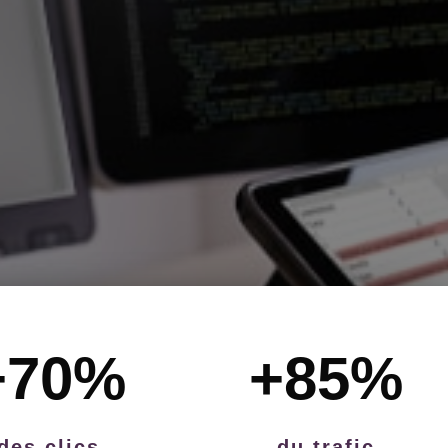
+70
%
+85
%
des clics
du trafic