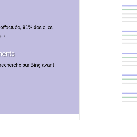
 effectuée, 91% des clics
gle.
ments
recherche sur Bing avant