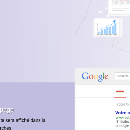
 page
te sera affiché dans la
rches.