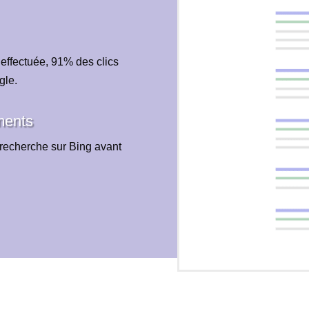
 effectuée, 91% des clics
gle.
ments
recherche sur Bing avant