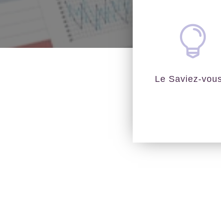

Le Saviez-vou