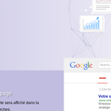
 page
te sera affiché dans la
rches.