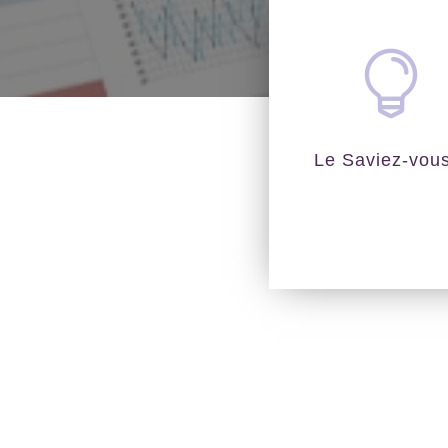

Le Saviez-vou