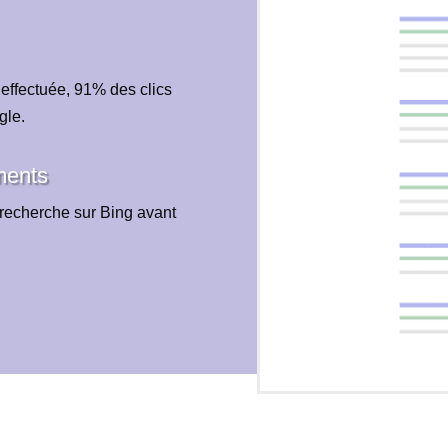
 effectuée, 91% des clics
gle.
ments
recherche sur Bing avant