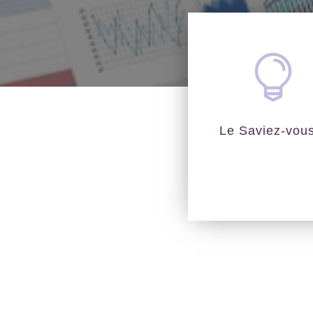

Le Saviez-vou