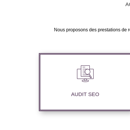
A
Nous proposons des prestations de ré
Nous réalisons un audit de votre site
web à travers les mots clés pertinents,
les principaux compétiteurs et le but
AUDIT SEO
souhaité.