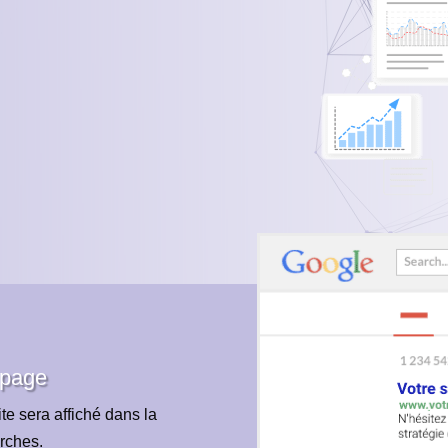
 page
te sera affiché dans la
rches.