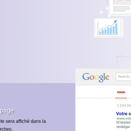
 page
te sera affiché dans la
rches.