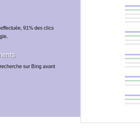
 effectuée, 91% des clics
gle.
ments
recherche sur Bing avant