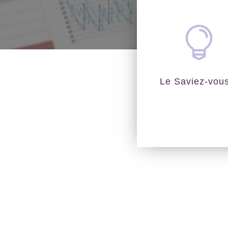

Le Saviez-vou