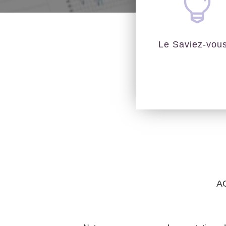

Le Saviez-vou
A