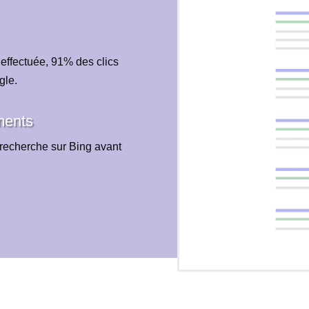
 effectuée, 91% des clics
gle.
ments
recherche sur Bing avant