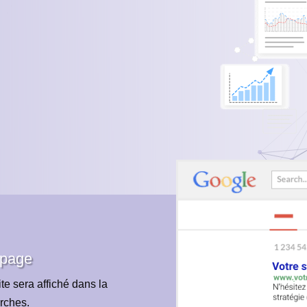
 page
te sera affiché dans la
rches.