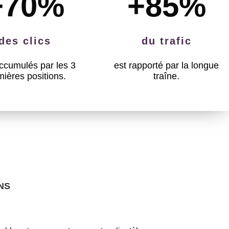
+70
%
+85
%
des clics
du trafic
ccumulés par les 3
est rapporté par la longue
mières positions.
traîne.
NS