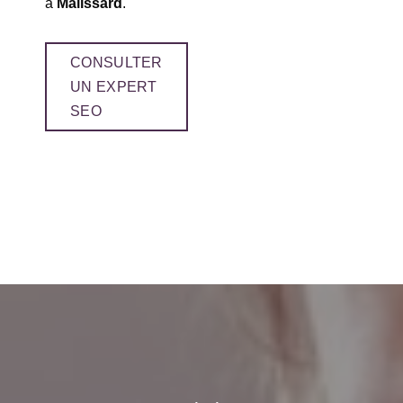
à
Malissard
.
CONSULTER
UN EXPERT
SEO