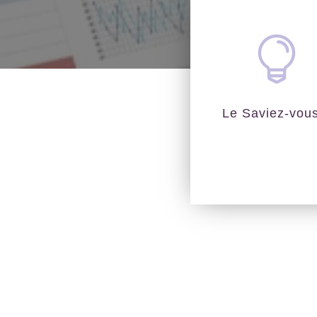

Le Saviez-vou