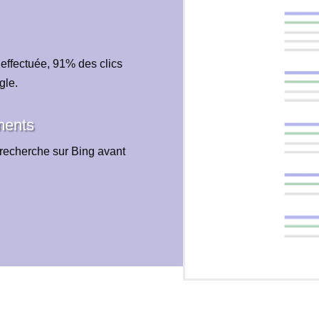
 effectuée, 91% des clics
gle.
ments
recherche sur Bing avant