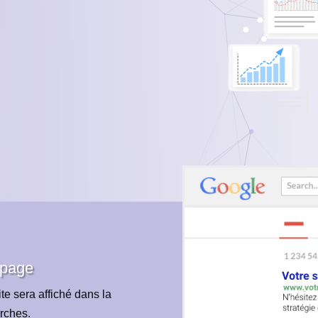
 page
te sera affiché dans la
rches.