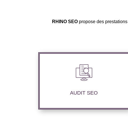
RHINO SEO
propose des prestations 
Audit complet de votre site web à travers
les mots clés pertinents, les principaux
compétiteurs et le but souhaité.
AUDIT SEO