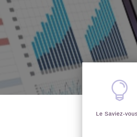

Le Saviez-vou