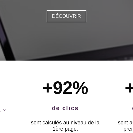
DÉCOUVRIR
+92
%
de clics
s ?
sont calculés au niveau de la
sont a
1ère page.
pre